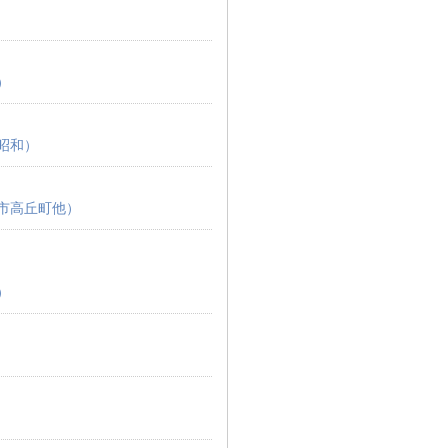
）
昭和）
市高丘町他）
）