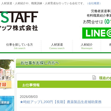
、人材派遣・人材紹介や、職業訓練・人材育成を行っている会社です。
（会社概要）
労働者派遣事業
有料職業紹介事業許
仕事を探している方
人材派遣
人材紹介
Job search
Careea search
Mannequin
現在の
お仕事情報
2026/08/03
★時給アップ1,200円【長期】農薬製品生産補助業務