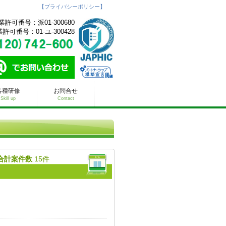
【プライバシーポリシー】
許可番号：派01-300680
可番号：01-ユ-300428
各種研修
お問合せ
Skill up
Contact
合計案件数
15件