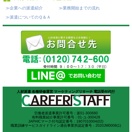
≫企業への派遣紹介
≫業務開始までの流れ
≫派遣についてのＱ＆Ａ
人材派遣 各種研修運営 マーケティングリサーチ 電話受付代行
労働者派遣事業許可番号：派01-300680
有料職業紹介事業許可番号：01-ユ-300428
JAPHICマーク付与認定番号：1807010004(02)
職業訓練サービスガイドライン適合事業所認定番号：2020JM0008(1)